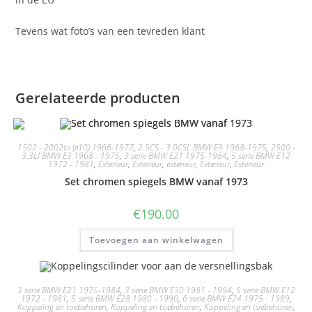
Tevens wat foto’s van een tevreden klant
Gerelateerde producten
1502 - 2002tii (e10) 1966-1977
,
2.5CS - 3.0CSL BMW E9 1968-1975
,
2500 -
3.3LI BMW E3 1968 - 1975
,
3 serie BMW E21 1975-1984
,
5 serie BMW E12
1972 - 1981
,
Exterieur
,
Exterieur
,
exterieur
,
Exterieur
,
Exterieur
Set chromen spiegels BMW vanaf 1973
€
190.00
Toevoegen aan winkelwagen
3 serie BMW E21 1975-1984
,
3 serie BMW E30 1981 - 1994
,
5 serie BMW E12
1972 - 1981
,
5 serie BMW E28 1980 - 1990
,
6 serie BMW E24 1975 - 1989
,
Koppeling en toebehoren
,
Koppeling en toebehoren
,
Koppeling en toebehoren
,