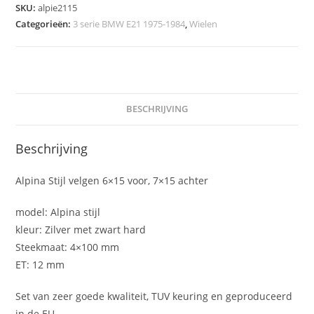
SKU:
alpie2115
Categorieën:
3 serie BMW E21 1975-1984
,
Wielen
BESCHRIJVING
Beschrijving
Alpina Stijl velgen 6×15 voor, 7×15 achter
model: Alpina stijl
kleur: Zilver met zwart hard
Steekmaat: 4×100 mm
ET: 12 mm
Set van zeer goede kwaliteit, TUV keuring en geproduceerd
in de EU