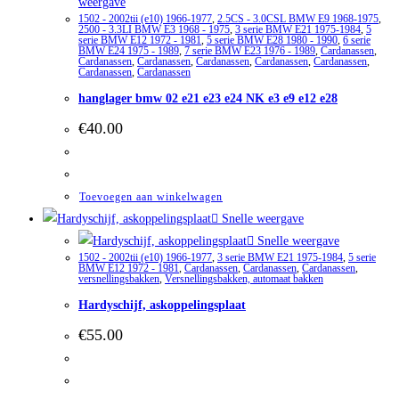
weergave
1502 - 2002tii (e10) 1966-1977
,
2.5CS - 3.0CSL BMW E9 1968-1975
,
2500 - 3.3LI BMW E3 1968 - 1975
,
3 serie BMW E21 1975-1984
,
5
serie BMW E12 1972 - 1981
,
5 serie BMW E28 1980 - 1990
,
6 serie
BMW E24 1975 - 1989
,
7 serie BMW E23 1976 - 1989
,
Cardanassen
,
Cardanassen
,
Cardanassen
,
Cardanassen
,
Cardanassen
,
Cardanassen
,
Cardanassen
,
Cardanassen
hanglager bmw 02 e21 e23 e24 NK e3 e9 e12 e28
€
40.00
Toevoegen aan winkelwagen
Snelle weergave
Snelle weergave
1502 - 2002tii (e10) 1966-1977
,
3 serie BMW E21 1975-1984
,
5 serie
BMW E12 1972 - 1981
,
Cardanassen
,
Cardanassen
,
Cardanassen
,
versnellingsbakken
,
Versnellingsbakken, automaat bakken
Hardyschijf, askoppelingsplaat
€
55.00