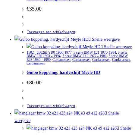
€
35.00
Toevoegen aan winkelwagen
Snelle weergave
Snelle weergave
1502 - 2002tii (e10) 1966-1977
,
3 serie BMW E21 1975-1984
,
3 serie
BMW E30 1981 - 1994
,
5 serie BMW E12 1972 - 1981
,
5 serie BMW
E28 1980 - 1990
,
Cardanassen
,
Cardanassen
,
Cardanassen
,
Cardanassen
,
Cardanassen
Guibo koppeling, hardyschijf Meyle HD
€
80.00
Toevoegen aan winkelwagen
Snelle
weergave
Snelle