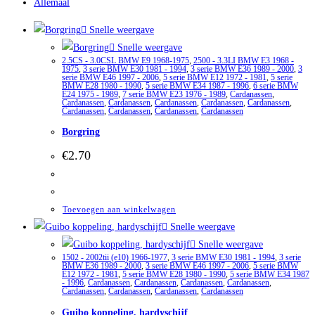
Allemaal
Snelle weergave
Snelle weergave
2.5CS - 3.0CSL BMW E9 1968-1975
,
2500 - 3.3LI BMW E3 1968 -
1975
,
3 serie BMW E30 1981 - 1994
,
3 serie BMW E36 1989 - 2000
,
3
serie BMW E46 1997 - 2006
,
5 serie BMW E12 1972 - 1981
,
5 serie
BMW E28 1980 - 1990
,
5 serie BMW E34 1987 - 1996
,
6 serie BMW
E24 1975 - 1989
,
7 serie BMW E23 1976 - 1989
,
Cardanassen
,
Cardanassen
,
Cardanassen
,
Cardanassen
,
Cardanassen
,
Cardanassen
,
Cardanassen
,
Cardanassen
,
Cardanassen
,
Cardanassen
Borgring
€
2.70
Toevoegen aan winkelwagen
Snelle weergave
Snelle weergave
1502 - 2002tii (e10) 1966-1977
,
3 serie BMW E30 1981 - 1994
,
3 serie
BMW E36 1989 - 2000
,
3 serie BMW E46 1997 - 2006
,
5 serie BMW
E12 1972 - 1981
,
5 serie BMW E28 1980 - 1990
,
5 serie BMW E34 1987
- 1996
,
Cardanassen
,
Cardanassen
,
Cardanassen
,
Cardanassen
,
Cardanassen
,
Cardanassen
,
Cardanassen
,
Cardanassen
Guibo koppeling, hardyschijf