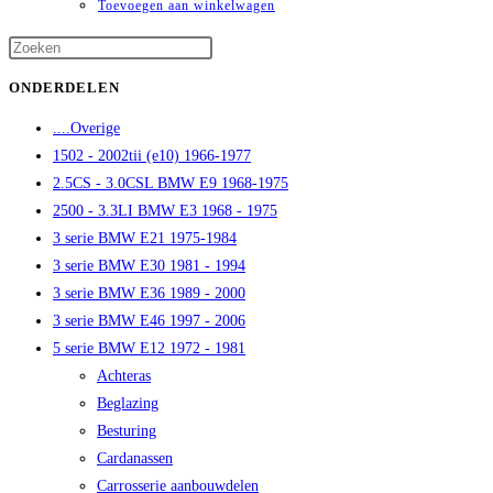
Toevoegen aan winkelwagen
Druk
op
ONDERDELEN
Escape
....Overige
om
1502 - 2002tii (e10) 1966-1977
het
2.5CS - 3.0CSL BMW E9 1968-1975
zoekpaneel
2500 - 3.3LI BMW E3 1968 - 1975
te
3 serie BMW E21 1975-1984
sluiten.
3 serie BMW E30 1981 - 1994
3 serie BMW E36 1989 - 2000
3 serie BMW E46 1997 - 2006
5 serie BMW E12 1972 - 1981
Achteras
Beglazing
Besturing
Cardanassen
Carrosserie aanbouwdelen