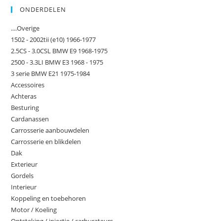
ONDERDELEN
om
het
....Overige
zoe
1502 - 2002tii (e10) 1966-1977
te
2.5CS - 3.0CSL BMW E9 1968-1975
slu
2500 - 3.3LI BMW E3 1968 - 1975
3 serie BMW E21 1975-1984
Accessoires
Achteras
Besturing
Cardanassen
Carrosserie aanbouwdelen
Carrosserie en blikdelen
Dak
Exterieur
Gordels
Interieur
Koppeling en toebehoren
Motor / Koeling
Ontsteking / injectie / carburateurs