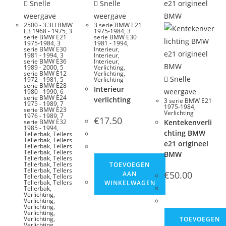
Snelle
Snelle
weergave
weergave
2500 - 3.3LI BMW
3 serie BMW E21
E3 1968 - 1975
,
3
1975-1984
,
3
serie BMW E21
serie BMW E30
1975-1984
,
3
1981 - 1994
,
serie BMW E30
Interieur
,
1981 - 1994
,
3
Interieur
,
serie BMW E36
Interieur
,
1989 - 2000
,
5
Verlichting
,
serie BMW E12
Verlichting
,
Snelle
1972 - 1981
,
5
Verlichting
serie BMW E28
Interieur
weergave
1980 - 1990
,
6
serie BMW E24
verlichting
3 serie BMW E21
1975 - 1989
,
7
1975-1984
,
serie BMW E23
Verlichting
1976 - 1989
,
7
€
17.50
serie BMW E32
Kentekenverli
1985 - 1994
,
chting BMW
Tellerbak
,
Tellers
Tellerbak
,
Tellers
e21 origineel
Tellerbak
,
Tellers
Tellerbak
,
Tellers
BMW
Tellerbak
,
Tellers
Tellerbak
,
Tellers
TOEVOEGEN
Tellerbak
,
Tellers
€
50.00
AAN
Tellerbak
,
Tellers
Tellerbak
,
Tellers
WINKELWAGEN
Tellerbak
,
Verlichting
,
Verlichting
,
Verlichting
,
Verlichting
,
Verlichting
,
TOEVOEGEN
Verlichting
,