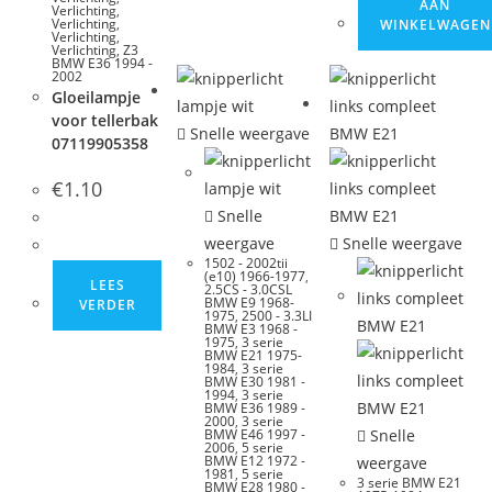
AAN
Verlichting
,
Verlichting
,
WINKELWAGEN
Verlichting
,
Verlichting
,
Z3
BMW E36 1994 -
2002
Gloeilampje
voor tellerbak
Snelle weergave
07119905358
€
1.10
Snelle
weergave
Snelle weergave
1502 - 2002tii
(e10) 1966-1977
,
LEES
2.5CS - 3.0CSL
BMW E9 1968-
VERDER
1975
,
2500 - 3.3LI
BMW E3 1968 -
1975
,
3 serie
BMW E21 1975-
1984
,
3 serie
BMW E30 1981 -
1994
,
3 serie
BMW E36 1989 -
2000
,
3 serie
BMW E46 1997 -
Snelle
2006
,
5 serie
BMW E12 1972 -
weergave
1981
,
5 serie
3 serie BMW E21
BMW E28 1980 -