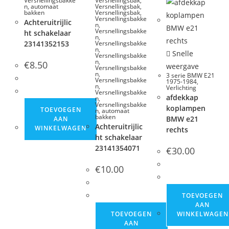
Versnellingsbakke
Versnellingsbak
,
n, automaat
Versnellingsbak
,
bakken
Versnellingsbak
,
Versnellingsbakke
Achteruitrijlic
n
,
Versnellingsbakke
ht schakelaar
n
,
23141352153
Versnellingsbakke
n
,
Snelle
Versnellingsbakke
n
,
€
8.50
weergave
Versnellingsbakke
n
,
3 serie BMW E21
Versnellingsbakke
1975-1984
,
n
,
Verlichting
Versnellingsbakke
afdekkap
n
,
Versnellingsbakke
koplampen
TOEVOEGEN
n, automaat
bakken
BMW e21
AAN
Achteruitrijlic
WINKELWAGEN
rechts
ht schakelaar
23141354071
€
30.00
€
10.00
TOEVOEGEN
AAN
WINKELWAGEN
TOEVOEGEN
AAN