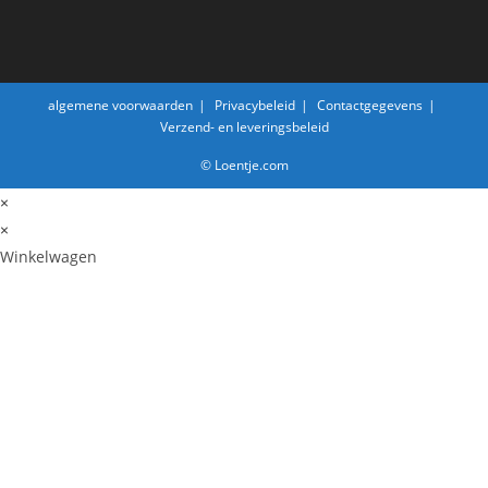
algemene voorwaarden
Privacybeleid
Contactgegevens
Verzend- en leveringsbeleid
© Loentje.com
×
×
Winkelwagen