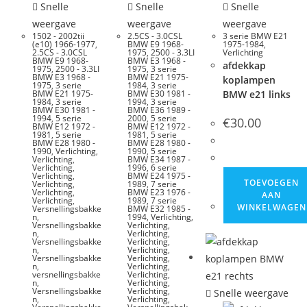
Snelle
Snelle
Snelle
weergave
weergave
weergave
1502 - 2002tii
2.5CS - 3.0CSL
3 serie BMW E21
(e10) 1966-1977
,
BMW E9 1968-
1975-1984
,
2.5CS - 3.0CSL
1975
,
2500 - 3.3LI
Verlichting
BMW E9 1968-
BMW E3 1968 -
afdekkap
1975
,
2500 - 3.3LI
1975
,
3 serie
BMW E3 1968 -
BMW E21 1975-
koplampen
1975
,
3 serie
1984
,
3 serie
BMW E21 1975-
BMW E30 1981 -
BMW e21 links
1984
,
3 serie
1994
,
3 serie
BMW E30 1981 -
BMW E36 1989 -
1994
,
5 serie
2000
,
5 serie
€
30.00
BMW E12 1972 -
BMW E12 1972 -
1981
,
5 serie
1981
,
5 serie
BMW E28 1980 -
BMW E28 1980 -
1990
,
Verlichting
,
1990
,
5 serie
Verlichting
,
BMW E34 1987 -
Verlichting
,
1996
,
6 serie
Verlichting
,
BMW E24 1975 -
TOEVOEGEN
Verlichting
,
1989
,
7 serie
Verlichting
,
BMW E23 1976 -
AAN
Verlichting
,
1989
,
7 serie
WINKELWAGEN
Versnellingsbakke
BMW E32 1985 -
n
,
1994
,
Verlichting
,
Versnellingsbakke
Verlichting
,
n
,
Verlichting
,
Versnellingsbakke
Verlichting
,
n
,
Verlichting
,
Versnellingsbakke
Verlichting
,
n
,
Verlichting
,
versnellingsbakke
Verlichting
,
n
,
Verlichting
,
Versnellingsbakke
Verlichting
,
Snelle weergave
n
,
Verlichting
,