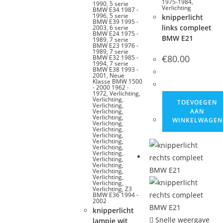
1975-1984
,
1990
,
5 serie
Verlichting
BMW E34 1987 -
1996
,
5 serie
knipperlicht
BMW E39 1995 -
links compleet
2003
,
6 serie
BMW E24 1975 -
BMW E21
1989
,
7 serie
BMW E23 1976 -
1989
,
7 serie
€
80.00
BMW E32 1985 -
1994
,
7 serie
BMW E38 1993 -
2001
,
Neue
Klasse BMW 1500
- 2000 1962 -
1972
,
Verlichting
,
Verlichting
,
TOEVOEGEN
Verlichting
,
Verlichting
,
AAN
Verlichting
,
WINKELWAGEN
Verlichting
,
Verlichting
,
Verlichting
,
Verlichting
,
Verlichting
,
Verlichting
,
Verlichting
,
Verlichting
,
Verlichting
,
Verlichting
,
Verlichting
,
Verlichting
,
Z3
BMW E36 1994 -
2002
knipperlicht
Snelle weergave
lampje wit