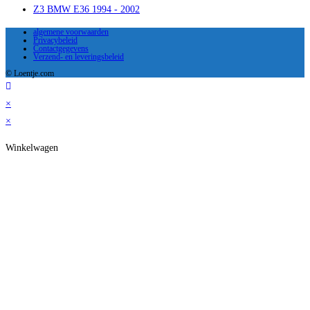
Z3 BMW E36 1994 - 2002
algemene voorwaarden
Privacybeleid
Contactgegevens
Verzend- en leveringsbeleid
© Loentje.com
×
×
Winkelwagen