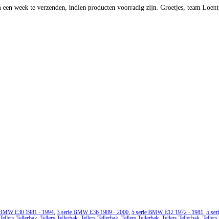
 een week te verzenden, indien producten voorradig zijn. Groetjes, team Loent
e BMW E30 1981 - 1994
,
3 serie BMW E36 1989 - 2000
,
5 serie BMW E12 1972 - 1981
,
5 se
Tellers Tellerbak
,
Tellers Tellerbak
,
Tellers Tellerbak
,
Tellers Tellerbak
,
Tellers Tellerbak
,
Tellers