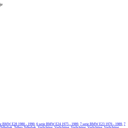
je
rie BMW E28 1980 - 1990
,
6 serie BMW E24 1975 - 1989
,
7 serie BMW E23 1976 - 1989
,
7
 Tellerbak
,
Tellers Tellerbak
,
Verlichting
,
Verlichting
,
Verlichting
,
Verlichting
,
Verlichting
,