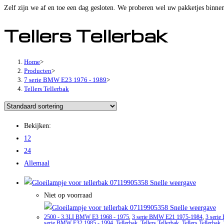
Zelf zijn we af en toe een dag gesloten. We proberen wel uw pakketjes binnen
Tellers Tellerbak
Home
>
Producten
>
7 serie BMW E23 1976 - 1989
>
Tellers Tellerbak
Bekijken:
12
24
Allemaal
Snelle weergave
Niet op voorraad
Snelle weergave
2500 - 3.3LI BMW E3 1968 - 1975
,
3 serie BMW E21 1975-1984
,
3 seri
serie BMW E32 1985 - 1994
,
Tellerbak
,
Tellers Tellerbak
,
Tellers Tellerbak
,