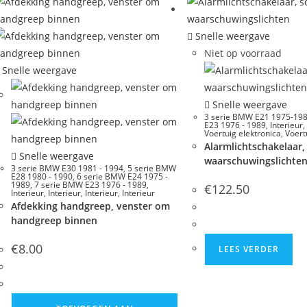
Snelle weergave
Niet op voorraad
Snelle weergave
Snelle weergave
3 serie BMW E21 1975-19
E23 1976 - 1989
,
Interieur
,
Voertuig elektronica
,
Voert
Alarmlichtschakelaar,
Snelle weergave
waarschuwingslichte
3 serie BMW E30 1981 - 1994
,
5 serie BMW
E28 1980 - 1990
,
6 serie BMW E24 1975 -
1989
,
7 serie BMW E23 1976 - 1989
,
€
122.50
Interieur
,
Interieur
,
Interieur
,
Interieur
Afdekking handgreep, venster om
handgreep binnen
€
8.00
LEES VERDER