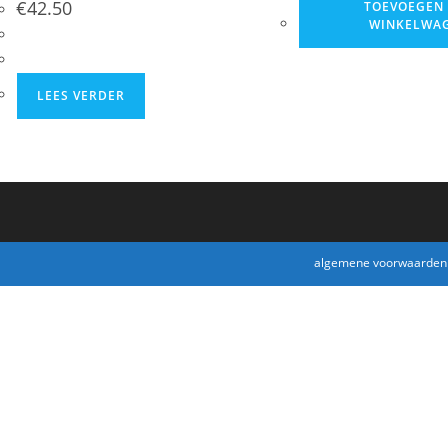
€
42.50
TOEVOEGEN
WINKELWA
LEES VERDER
algemene voorwaarden