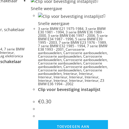
Snelle weergave
Snelle weergave
3 serie BMW E21 1975-1984
,
3 serie BMW
E30 1981 - 1994
,
3 serie BMW E36 1989 -
2000
,
3 serie BMW E46 1997 - 2006
,
5 serie
BMW E34 1987 - 1996
,
5 serie BMW E39
1995 - 2003
,
7 serie BMW E23 1976 - 1989
,
7 serie BMW E32 1985 - 1994
,
7 serie BMW
84
,
7 serie BMW
E38 1993 - 2001
,
Carrosserie
Interieur
,
aanbouwdelen
,
Carrosserie aanbouwdelen
,
uig elektronica
Carrosserie aanbouwdelen
,
Carrosserie
aanbouwdelen
,
Carrosserie aanbouwdelen
,
 schakelaar
Carrosserie aanbouwdelen
,
Carrosserie
aanbouwdelen
,
Carrosserie aanbouwdelen
,
n
Carrosserie aanbouwdelen
,
Carrosserie
aanbouwdelen
,
Interieur
,
Interieur
,
Interieur
,
Interieur
,
Interieur
,
Interieur
,
Interieur
,
Interieur
,
Interieur
,
Interieur
,
Z3
BMW E36 1994 - 2002
Clip voor bevestiging instaplijst
€
0.30
TOEVOEGEN AAN