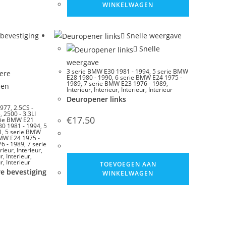
WINKELWAGEN
Snelle weergave
Snelle
weergave
3 serie BMW E30 1981 - 1994
,
5 serie BMW
E28 1980 - 1990
,
6 serie BMW E24 1975 -
1989
,
7 serie BMW E23 1976 - 1989
,
Interieur
,
Interieur
,
Interieur
,
Interieur
Deuropener links
1977
,
2.5CS -
5
,
2500 - 3.3LI
€
17.50
rie BMW E21
30 1981 - 1994
,
5
1
,
5 serie BMW
BMW E24 1975 -
6 - 1989
,
7 serie
erieur
,
Interieur
,
ur
,
Interieur
,
ur
,
Interieur
TOEVOEGEN AAN
e bevestiging
WINKELWAGEN