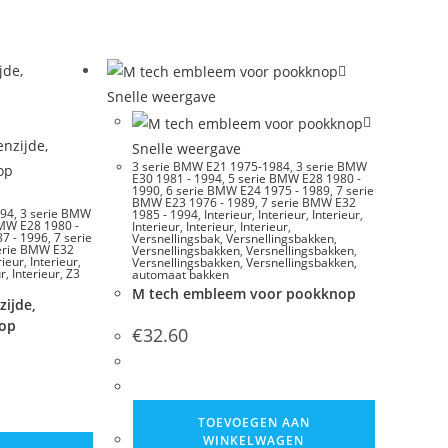
Snelle weergave
Snelle weergave
3 serie BMW E21 1975-1984
,
3 serie BMW
E30 1981 - 1994
,
5 serie BMW E28 1980 -
1990
,
6 serie BMW E24 1975 - 1989
,
7 serie
BMW E23 1976 - 1989
,
7 serie BMW E32
994
,
3 serie BMW
1985 - 1994
,
Interieur
,
Interieur
,
Interieur
,
BMW E28 1980 -
Interieur
,
Interieur
,
Interieur
,
7 - 1996
,
7 serie
Versnellingsbak
,
Versnellingsbakken
,
erie BMW E32
Versnellingsbakken
,
Versnellingsbakken
,
rieur
,
Interieur
,
Versnellingsbakken
,
Versnellingsbakken,
ur
,
Interieur
,
Z3
automaat bakken
M tech embleem voor pookknop
zijde,
nop
€
32.60
TOEVOEGEN AAN
WINKELWAGEN