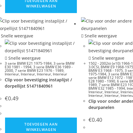
TOEVOEGEN AAN
WINKELWAGEN
Snelle weergave
Snelle weergave
Snelle weergave
Snelle weergave
3 serie BMW E21 1975-1984
,
3 serie BMW
1502 - 2002tii (e10) 1966-
E30 1981 - 1994
,
3 serie BMW E36 1989 -
3.0CSL BMW E9 1968-197
2000
,
7 serie BMW E23 1976 - 1989
,
BMW E3 1968 - 1975
,
3 se
Interieur
,
Interieur
,
Interieur
,
Interieur
1975-1984
,
3 serie BMW E
serie BMW E12 1972 - 198
Clip voor bevestiging instaplijst /
E28 1980 - 1990
,
6 serie 
1989
,
7 serie BMW E23 197
dorpellijst 51471840961
BMW E32 1985 - 1994
,
Int
Interieur
,
Interieur
,
Interie
Interieur
,
Interieur
,
Interie
€
0.49
Clip voor onder ander
deurpanelen
€
0.40
TOEVOEGEN AAN
WINKELWAGEN