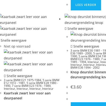
LEES VERDER
Snelle weergave
Snelle weergave
Niet op voorraad
Snelle weergave
3 serie BMW E30 1981 - 1
E36 1989 - 2000
,
5 serie 
1990
,
5 serie BMW E34 198
BMW E23 1976 - 1989
,
7 s
1985 - 1994
,
Interieur
,
Inte
Interieur
,
Interieur
,
Interie
BMW E36 1994 - 2002
Knop deurslot binnen
Snelle weergave
deurvergrendeling k
3 serie BMW E21 1975-1984
,
5 serie BMW
E12 1972 - 1981
,
5 serie BMW E28 1980 -
1990
,
7 serie BMW E23 1976 - 1989
,
€
3.60
Interieur
,
Interieur
,
Interieur
,
Interieur
Kaartvak zwart leer voor aan
deurpaneel