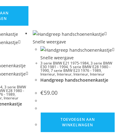
 AAN
GEN
Snelle weergave
Snelle weergave
3 serie BMW E21 1975-1984
,
3 serie BMW
E30 1981 - 1994
,
5 serie BMW E28 1980 -
1990
,
7 serie BMW E23 1976 - 1989
,
Interieur
,
Interieur
,
Interieur
,
Interieur
Handgreep handschoenenkastje
84
,
3 serie BMW
BMW E28 1980 -
€
59.00
6 - 1989
,
ur
,
Interieur
enenkastje
TOEVOEGEN AAN
WINKELWAGEN