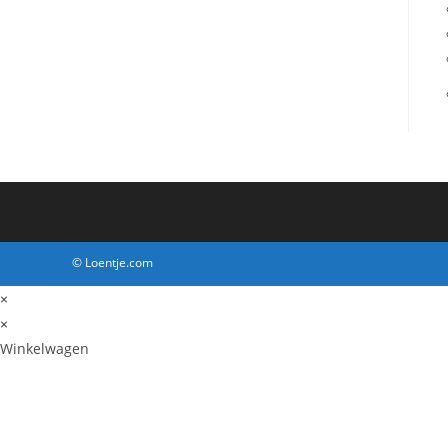
© Loentje.com
×
×
Winkelwagen