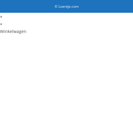
© Loentje.com
×
×
Winkelwagen