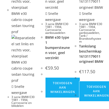
Snelle
Snelle
weergave
weergave
3 serie BMW E30
3 serie BMW E30
1981 - 1994
,
1981 - 1994
,
Carrosserie
Carrosserie
aanbouwdelen
aanbouwdelen
,
Tank /
BMW e30 type
Brandstofsystee
m
1
Tankslang
bumpersteune
beschermkap
n voor, geel
16131179011
verzinkt
origineel BMW
€
59.50
€
117.50
TOEVOEGEN
Snelle
TOEVOEGEN
AAN
AAN
WINKELWAGEN
weergave
WINKELWAGEN
3 serie BMW E30
1981 - 1994
,
Carrosserie en
blikdelen