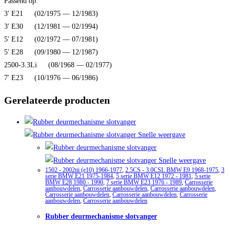
Passend op:
3′ E21 (02/1975 — 12/1983)
3′ E30 (12/1981 — 02/1994)
5′ E12 (02/1972 — 07/1981)
5′ E28 (09/1980 — 12/1987)
2500-3.3Li (08/1968 — 02/1977)
7′ E23 (10/1976 — 06/1986)
Gerelateerde producten
Snelle weergave
Snelle weergave
1502 - 2002tii (e10) 1966-1977
,
2.5CS - 3.0CSL BMW E9 1968-1975
,
3
serie BMW E21 1975-1984
,
5 serie BMW E12 1972 - 1981
,
5 serie
BMW E28 1980 - 1990
,
7 serie BMW E23 1976 - 1989
,
Carrosserie
aanbouwdelen
,
Carrosserie aanbouwdelen
,
Carrosserie aanbouwdelen
,
Carrosserie aanbouwdelen
,
Carrosserie aanbouwdelen
,
Carrosserie
aanbouwdelen
,
Carrosserie aanbouwdelen
Rubber deurmechanisme slotvanger