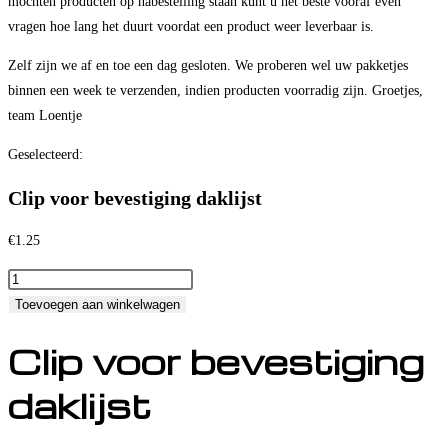
mochten producten op nabestelling staan kunt u het beste vooraf even
vragen hoe lang het duurt voordat een product weer leverbaar is.
Zelf zijn we af en toe een dag gesloten. We proberen wel uw pakketjes
binnen een week te verzenden, indien producten voorradig zijn. Groetjes,
team Loentje
Geselecteerd:
Clip voor bevestiging daklijst
€
1.25
Clip
voor
Toevoegen aan winkelwagen
bevestiging
Clip voor bevestiging
daklijst
aantal
daklijst