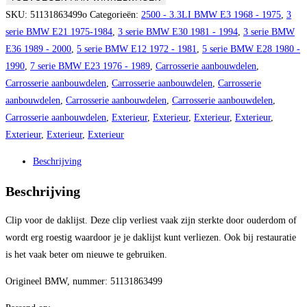
bevestiging
SKU:
51131863499o
Categorieën:
2500 - 3.3LI BMW E3 1968 - 1975
,
3
daklijst
serie BMW E21 1975-1984
,
3 serie BMW E30 1981 - 1994
,
3 serie BMW
aantal
E36 1989 - 2000
,
5 serie BMW E12 1972 - 1981
,
5 serie BMW E28 1980 -
1990
,
7 serie BMW E23 1976 - 1989
,
Carrosserie aanbouwdelen
,
Carrosserie aanbouwdelen
,
Carrosserie aanbouwdelen
,
Carrosserie
aanbouwdelen
,
Carrosserie aanbouwdelen
,
Carrosserie aanbouwdelen
,
Carrosserie aanbouwdelen
,
Exterieur
,
Exterieur
,
Exterieur
,
Exterieur
,
Exterieur
,
Exterieur
,
Exterieur
Beschrijving
Beschrijving
Clip voor de daklijst. Deze clip verliest vaak zijn sterkte door ouderdom of
wordt erg roestig waardoor je je daklijst kunt verliezen. Ook bij restauratie
is het vaak beter om nieuwe te gebruiken.
Origineel BMW, nummer: 51131863499