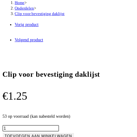
Home
>
Onderdelen
>
Clip voor bevestiging daklijst
Vorig product
Volgend product
Clip voor bevestiging daklijst
€
1.25
53 op voorraad (kan nabesteld worden)
Clip
voor
TOEVOEGEN AAN WINKELWAGEN