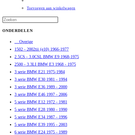
Toevoegen aan winkelwagen
Druk
op
ONDERDELEN
Escape
....Overige
om
1502 - 2002tii (e10) 1966-1977
het
2.5CS - 3.0CSL BMW E9 1968-1975
zoekpaneel
2500 - 3.3LI BMW E3 1968 - 1975
te
3 serie BMW E21 1975-1984
sluiten.
3 serie BMW E30 1981 - 1994
3 serie BMW E36 1989 - 2000
3 serie BMW E46 1997 - 2006
5 serie BMW E12 1972 - 1981
5 serie BMW E28 1980 - 1990
5 serie BMW E34 1987 - 1996
5 serie BMW E39 1995 - 2003
6 serie BMW E24 1975 - 1989