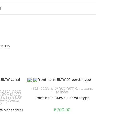
G
841046
1502 - 2002tii (e10) 1966-1977
,
Carrosserie en
7
,
2.5CS - 3.0CSL
blikdelen
LI BMW E3 1968 -
984
,
5 serie BMW
Front neus BMW 02 eerste type
erieur
,
Exterieur
,
ur
€
700.00
MW vanaf 1973