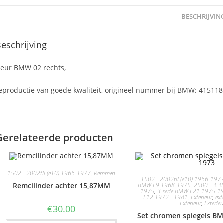
BESCHRIJVIN
eschrijving
eur BMW 02 rechts,
eproductie van goede kwaliteit, origineel nummer bij BMW: 41511
Gerelateerde producten
1502 - 2002tii (e10) 1966-1977
,
Remmen
1502 - 2002tii (e10) 1966-197
BMW E9 1968-1975
,
2500 - 3.3
Remcilinder achter 15,87MM
1975
,
3 serie BMW E21 1975-1
E12 1972 - 1981
,
Exterieur
,
ext
Exterieur
,
Exterie
€
30.00
Set chromen spiegels B