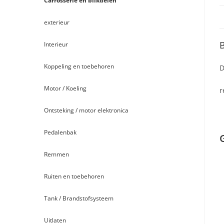
Carrosserie en blikdelen
exterieur
B
Interieur
Koppeling en toebehoren
D
Motor / Koeling
r
Ontsteking / motor elektronica
Pedalenbak
Remmen
Ruiten en toebehoren
Tank / Brandstofsysteem
Uitlaten