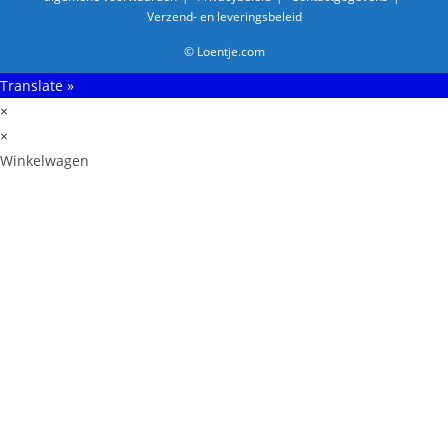
Verzend- en leveringsbeleid
© Loentje.com
Translate »
×
×
Winkelwagen