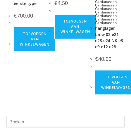
Cardanassen
,
€
4.50
eerste type
Cardanassen
,
Cardanassen
,
Cardanassen
,
€
700.00
Cardanassen
,
Cardanassen
,
TOEVOEGEN
Cardanassen
AAN
hanglager
WINKELWAGEN
TOEVOEGEN
bmw 02 e21
AAN
e23 e24 NK e3
WINKELWAGEN
e9 e12 e28
€
40.00
TOEVOEGEN
AAN
WINKELWAGEN