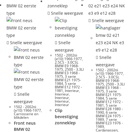
Snelle weergave
Snelle weergave
Snelle weergave
Snelle
weergave
1502 - 2002tii
Snelle
(e10) 1966-1977
,
2.5CS - 3.0CSL
weergave
BMW E9 1968-
1975
,
2500 - 3.3LI
1502 - 2002tii
BMW E3 1968 -
(e10) 1966-1977
,
1975
,
3 serie
2.5CS - 3.0CSL
BMW E21 1975-
BMW E9 1968-
1984
,
5 serie
1975
,
2500 - 3.3LI
BMW E12 1972 -
BMW E3 1968 -
1981
,
Interieur
,
1975
,
3 serie
Snelle
Interieur
,
BMW E21 1975-
Interieur
,
1984
,
5 serie
weergave
Interieur
,
BMW E12 1972 -
Interieur
1981
,
5 serie
1502 - 2002tii
BMW E28 1980 -
Clip
(e10) 1966-1977
,
1990
,
6 serie
Carrosserie en
BMW E24 1975 -
bevestiging
blikdelen
1989
,
7 serie
zonneklep
Front neus
BMW E23 1976 -
1989
,
BMW 02
Cardanassen
,