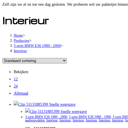
Zelf zijn we af en toe een dag gesloten. We proberen wel uw pakketjes binnen
Interieur
Home
>
Producten
>
3 serie BMW E36 1989 - 2000
>
Interieur
Bekijken:
12
24
Allemaal
Snelle weergave
Snelle weergave
3 serie BMW E36 1989 - 2000
,
5 serie BMW E28 1980 - 1990
,
5 serie B
aanbouwdelen
,
Interieur
,
Interieur
,
Interieur
,
Interieur
,
Interieur
,
Interieur
,
In