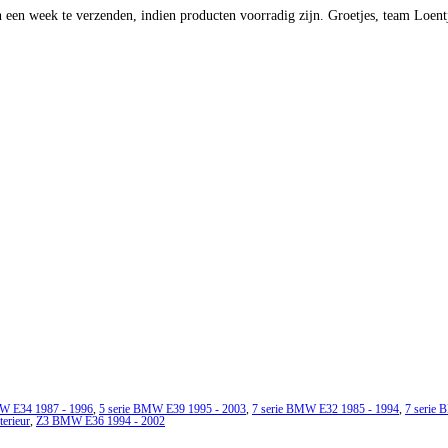
 een week te verzenden, indien producten voorradig zijn. Groetjes, team Loent
MW E34 1987 - 1996
,
5 serie BMW E39 1995 - 2003
,
7 serie BMW E32 1985 - 1994
,
7 serie
terieur
,
Z3 BMW E36 1994 - 2002