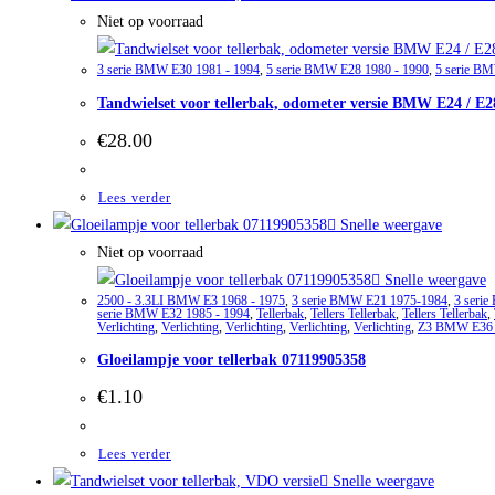
Niet op voorraad
3 serie BMW E30 1981 - 1994
,
5 serie BMW E28 1980 - 1990
,
5 serie B
Tandwielset voor tellerbak, odometer versie BMW E24 / E28
€
28.00
Lees verder
Snelle weergave
Niet op voorraad
Snelle weergave
2500 - 3.3LI BMW E3 1968 - 1975
,
3 serie BMW E21 1975-1984
,
3 seri
serie BMW E32 1985 - 1994
,
Tellerbak
,
Tellers Tellerbak
,
Tellers Tellerbak
,
Verlichting
,
Verlichting
,
Verlichting
,
Verlichting
,
Verlichting
,
Z3 BMW E36 
Gloeilampje voor tellerbak 07119905358
€
1.10
Lees verder
Snelle weergave