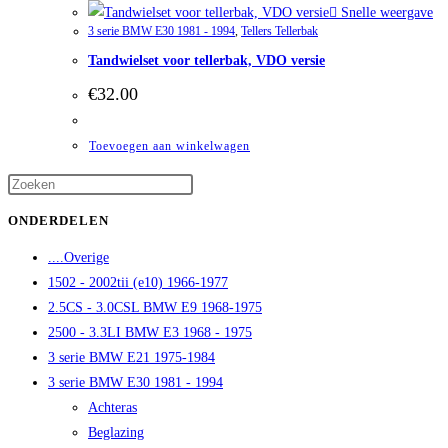
Snelle weergave
3 serie BMW E30 1981 - 1994
,
Tellers Tellerbak
Tandwielset voor tellerbak, VDO versie
€
32.00
Toevoegen aan winkelwagen
ONDERDELEN
....Overige
1502 - 2002tii (e10) 1966-1977
2.5CS - 3.0CSL BMW E9 1968-1975
2500 - 3.3LI BMW E3 1968 - 1975
3 serie BMW E21 1975-1984
3 serie BMW E30 1981 - 1994
Achteras
Beglazing