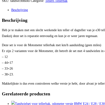
SKU:
tandwe30moto
Categorie:
Tellers Tellerbak
Beschrijving
Beschrijving
Heb je te maken met een slecht werkende km teller of dagteller van je e30 tell
Dankzij deze set is reparatie eenvoudig en kun je er weer jaren tegenaan.
Deze set is voor de Motometer tellerbak met km/h aanduiding (geen miles)
Er zijn 2 varianten voor de Motometer, dit betreft de set met 4 tandwielen in
– 12
– 44×17
– 33×26
– 38×23.
Makkelijkste is dus even controleren welke versie je hebt, door alvast je telle
Gerelateerde producten