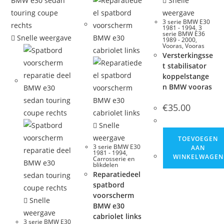
Snelle
weergave
3 serie BMW E30
1981 - 1994
,
3
serie BMW E36
Snelle weergave
1989 - 2000
,
Vooras
,
Vooras
Versterkingsse
t stabilisator
koppelstange
n BMW vooras
€
35.00
Snelle
weergave
TOEVOEGEN
3 serie BMW E30
AAN
1981 - 1994
,
WINKELWAGEN
Carrosserie en
blikdelen
Reparatiedeel
spatbord
voorscherm
Snelle
BMW e30
weergave
cabriolet links
3 serie BMW E30