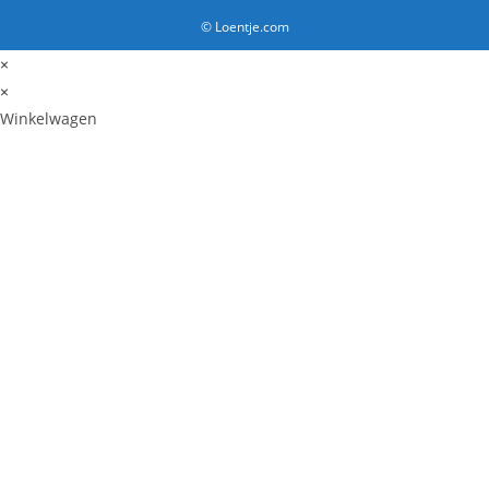
© Loentje.com
×
×
Winkelwagen