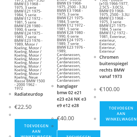
1975
,
2500 - 3.3LI
BMW E9 1968-
(e10) 1966-1977
,
BMW E3 1968 -
1975
,
2500 - 3.3LI
2.5CS - 3.0CSL
1975
,
3 serie
BMW E3 1968 -
BMW E9 1968-
BMW E21 1975-
1975
,
3 serie
1975
,
2500 - 3.3LI
1984
,
5 serie
BMW E21 1975-
BMW E3 1968 -
BMW E12 1972 -
1984
,
5 serie
1975
,
3 serie
1981
,
5 serie
BMW E12 1972 -
BMW E21 1975-
BMW E28 1980 -
1981
,
5 serie
1984
,
5 serie
1990
,
6 serie
BMW E28 1980 -
BMW E12 1972 -
BMW E24 1975 -
1990
,
6 serie
1981
,
Exterieur
,
1989
,
7 serie
BMW E24 1975 -
exterieur
,
BMW E23 1976 -
1989
,
7 serie
Exterieur
,
1989
,
Motor /
BMW E23 1976 -
Exterieur
,
Koeling
,
Motor /
1989
,
Exterieur
Koeling
,
Motor /
Cardanassen
,
Koeling
,
Motor /
Chromen
Cardanassen
,
Koeling
,
Motor /
Cardanassen
,
Koeling
,
Motor /
buitenspiegel
Cardanassen
,
koeling
,
Motor /
Cardanassen
,
rechts BMW
Koeling
,
Motor /
Cardanassen
,
Koeling
,
Motor /
vanaf 1973
Cardanassen
,
Koeling
,
Neue
Cardanassen
Klasse BMW 1500
- 2000 1962 -
hanglager
€
100.00
1972
bmw 02 e21
Radiateurdop
e23 e24 NK e3
e9 e12 e28
€
22.50
TOEVOEGEN
AAN
€
40.00
WINKELWAGEN
TOEVOEGEN
AAN
WINKELWAGEN