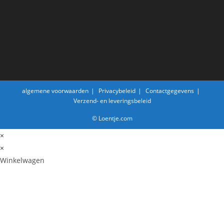
algemene voorwaarden
Privacybeleid
Contactgegevens
Verzend- en leveringsbeleid
© Loentje.com
×
×
Winkelwagen