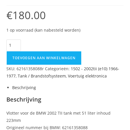
€
180.00
1 op voorraad (kan nabesteld worden)
Vlotter
voor
51
TOEVOEGEN AAN WINKELWAGEN
liter
SKU:
62161358088r
Categorieën:
1502 - 2002tii (e10) 1966-
tank
1977
,
Tank / Brandstofsysteem
,
Voertuig elektronica
2002TII
aantal
Beschrijving
Beschrijving
Vlotter voor de BMW 2002 TII tank met 51 liter inhoud
223mm
Origineel nummer bij BMW: 62161358088