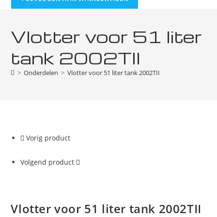
liter
tank
Vlotter voor 51 liter
2002TII
aantal
tank 2002TII
>
Onderdelen
>
Vlotter voor 51 liter tank 2002TII
Vorig product
Volgend product
Vlotter voor 51 liter tank 2002TII