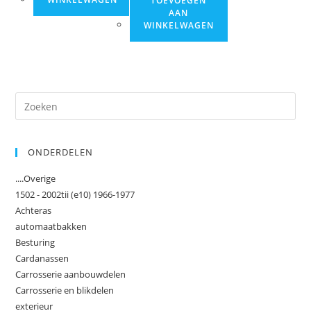
TOEVOEGEN
AAN
WINKELWAGEN
Dr
op
Es
ONDERDELEN
om
het
....Overige
zoe
1502 - 2002tii (e10) 1966-1977
te
Achteras
slu
automaatbakken
Besturing
Cardanassen
Carrosserie aanbouwdelen
Carrosserie en blikdelen
exterieur