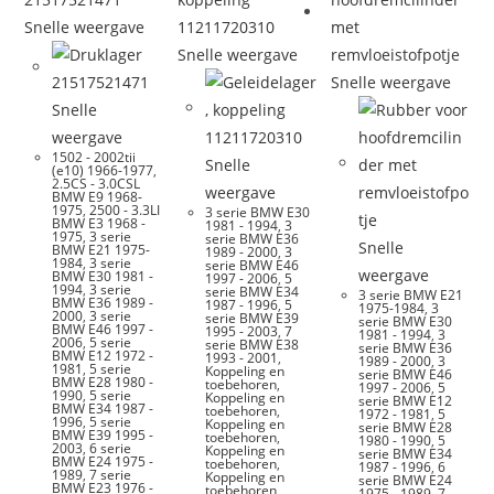
Snelle weergave
Snelle weergave
Snelle weergave
Snelle
weergave
1502 - 2002tii
Snelle
(e10) 1966-1977
,
2.5CS - 3.0CSL
weergave
BMW E9 1968-
1975
,
2500 - 3.3LI
3 serie BMW E30
BMW E3 1968 -
1981 - 1994
,
3
1975
,
3 serie
serie BMW E36
Snelle
BMW E21 1975-
1989 - 2000
,
3
1984
,
3 serie
serie BMW E46
weergave
BMW E30 1981 -
1997 - 2006
,
5
1994
,
3 serie
serie BMW E34
3 serie BMW E21
BMW E36 1989 -
1987 - 1996
,
5
1975-1984
,
3
2000
,
3 serie
serie BMW E39
serie BMW E30
BMW E46 1997 -
1995 - 2003
,
7
1981 - 1994
,
3
2006
,
5 serie
serie BMW E38
serie BMW E36
BMW E12 1972 -
1993 - 2001
,
1989 - 2000
,
3
1981
,
5 serie
Koppeling en
serie BMW E46
BMW E28 1980 -
toebehoren
,
1997 - 2006
,
5
1990
,
5 serie
Koppeling en
serie BMW E12
BMW E34 1987 -
toebehoren
,
1972 - 1981
,
5
1996
,
5 serie
Koppeling en
serie BMW E28
BMW E39 1995 -
toebehoren
,
1980 - 1990
,
5
2003
,
6 serie
Koppeling en
serie BMW E34
BMW E24 1975 -
toebehoren
,
1987 - 1996
,
6
1989
,
7 serie
Koppeling en
serie BMW E24
BMW E23 1976 -
toebehoren
,
1975 - 1989
,
7