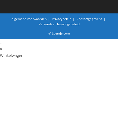
algemene voorwaarden
Privacybeleid
Contactgegevens
Verzend- en leveringsbeleid
© Loentje.com
×
×
Winkelwagen