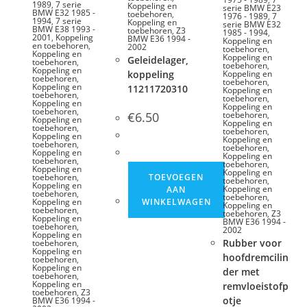
1989
,
7 serie
Koppeling en
serie BMW E23
BMW E32 1985 -
toebehoren
,
1976 - 1989
,
7
1994
,
7 serie
Koppeling en
serie BMW E32
BMW E38 1993 -
toebehoren
,
Z3
1985 - 1994
,
2001
,
Koppeling
BMW E36 1994 -
Koppeling en
en toebehoren
,
2002
toebehoren
,
Koppeling en
Koppeling en
Geleidelager,
toebehoren
,
toebehoren
,
Koppeling en
koppeling
Koppeling en
toebehoren
,
toebehoren
,
Koppeling en
11211720310
Koppeling en
toebehoren
,
toebehoren
,
Koppeling en
Koppeling en
toebehoren
,
€
6.50
toebehoren
,
Koppeling en
Koppeling en
toebehoren
,
toebehoren
,
Koppeling en
Koppeling en
toebehoren
,
toebehoren
,
Koppeling en
Koppeling en
toebehoren
,
toebehoren
,
Koppeling en
Koppeling en
toebehoren
,
TOEVOEGEN
toebehoren
,
Koppeling en
Koppeling en
AAN
toebehoren
,
toebehoren
,
Koppeling en
WINKELWAGEN
Koppeling en
toebehoren
,
toebehoren
,
Z3
Koppeling en
BMW E36 1994 -
toebehoren
,
2002
Koppeling en
Rubber voor
toebehoren
,
Koppeling en
hoofdremcilin
toebehoren
,
Koppeling en
der met
toebehoren
,
Koppeling en
remvloeistofp
toebehoren
,
Z3
otje
BMW E36 1994 -