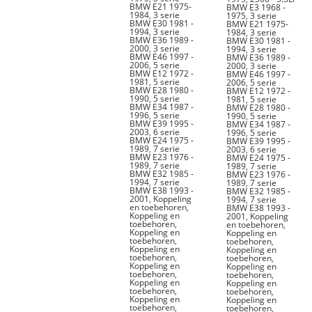
BMW E21 1975-
BMW E3 1968 -
1984
,
3 serie
1975
,
3 serie
BMW E30 1981 -
BMW E21 1975-
1994
,
3 serie
1984
,
3 serie
BMW E36 1989 -
BMW E30 1981 -
2000
,
3 serie
1994
,
3 serie
BMW E46 1997 -
BMW E36 1989 -
2006
,
5 serie
2000
,
3 serie
BMW E12 1972 -
BMW E46 1997 -
1981
,
5 serie
2006
,
5 serie
BMW E28 1980 -
BMW E12 1972 -
1990
,
5 serie
1981
,
5 serie
BMW E34 1987 -
BMW E28 1980 -
1996
,
5 serie
1990
,
5 serie
BMW E39 1995 -
BMW E34 1987 -
2003
,
6 serie
1996
,
5 serie
BMW E24 1975 -
BMW E39 1995 -
1989
,
7 serie
2003
,
6 serie
BMW E23 1976 -
BMW E24 1975 -
1989
,
7 serie
1989
,
7 serie
BMW E32 1985 -
BMW E23 1976 -
1994
,
7 serie
1989
,
7 serie
BMW E38 1993 -
BMW E32 1985 -
2001
,
Koppeling
1994
,
7 serie
en toebehoren
,
BMW E38 1993 -
Koppeling en
2001
,
Koppeling
toebehoren
,
en toebehoren
,
Koppeling en
Koppeling en
toebehoren
,
toebehoren
,
Koppeling en
Koppeling en
toebehoren
,
toebehoren
,
Koppeling en
Koppeling en
toebehoren
,
toebehoren
,
Koppeling en
Koppeling en
toebehoren
,
toebehoren
,
Koppeling en
Koppeling en
toebehoren
,
toebehoren
,