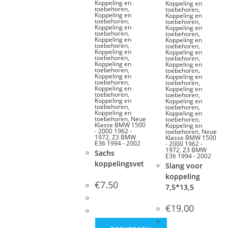
Koppeling en
Koppeling en
toebehoren
,
toebehoren
,
Koppeling en
Koppeling en
toebehoren
,
toebehoren
,
Koppeling en
Koppeling en
toebehoren
,
toebehoren
,
Koppeling en
Koppeling en
toebehoren
,
toebehoren
,
Koppeling en
Koppeling en
toebehoren
,
toebehoren
,
Koppeling en
Koppeling en
toebehoren
,
toebehoren
,
Koppeling en
Koppeling en
toebehoren
,
toebehoren
,
Koppeling en
Koppeling en
toebehoren
,
toebehoren
,
Koppeling en
Koppeling en
toebehoren
,
toebehoren
,
Koppeling en
Koppeling en
toebehoren
,
Neue
toebehoren
,
Klasse BMW 1500
Koppeling en
- 2000 1962 -
toebehoren
,
Neue
1972
,
Z3 BMW
Klasse BMW 1500
E36 1994 - 2002
- 2000 1962 -
1972
,
Z3 BMW
Sachs
E36 1994 - 2002
koppelingsvet
Slang voor
koppeling
€
7.50
7,5*13,5
€
19.00