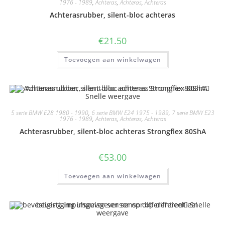
1976 - 1989
,
Achteras
,
Achteras
,
Achteras
Achterasrubber, silent-bloc achteras
€
21.50
Toevoegen aan winkelwagen
Snelle weergave
5 serie BMW E28 1980 - 1990
,
6 serie BMW E24 1975 - 1989
,
7 serie BMW E23
1976 - 1989
,
Achteras
,
Achteras
,
Achteras
Achterasrubber, silent-bloc achteras Strongflex 80ShA
€
53.00
Toevoegen aan winkelwagen
Snelle
weergave