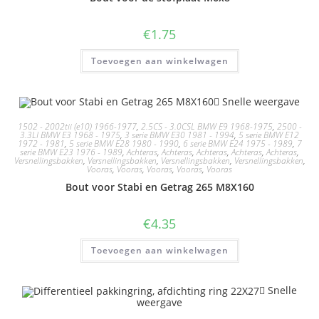
€
1.75
Toevoegen aan winkelwagen
Snelle weergave
1502 - 2002tii (e10) 1966-1977
,
2.5CS - 3.0CSL BMW E9 1968-1975
,
2500 -
3.3LI BMW E3 1968 - 1975
,
3 serie BMW E30 1981 - 1994
,
5 serie BMW E12
1972 - 1981
,
5 serie BMW E28 1980 - 1990
,
6 serie BMW E24 1975 - 1989
,
7
serie BMW E23 1976 - 1989
,
Achteras
,
Achteras
,
Achteras
,
Achteras
,
Achteras
,
Versnellingsbakken
,
Versnellingsbakken
,
Versnellingsbakken
,
Versnellingsbakken
,
Vooras
,
Vooras
,
Vooras
,
Vooras
,
Vooras
Bout voor Stabi en Getrag 265 M8X160
€
4.35
Toevoegen aan winkelwagen
Snelle
weergave