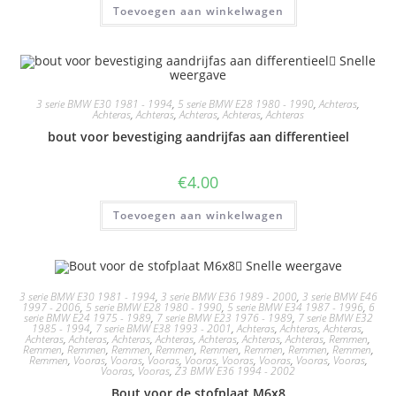
Toevoegen aan winkelwagen
Snelle
weergave
3 serie BMW E30 1981 - 1994
,
5 serie BMW E28 1980 - 1990
,
Achteras
,
Achteras
,
Achteras
,
Achteras
,
Achteras
,
Achteras
bout voor bevestiging aandrijfas aan differentieel
€
4.00
Toevoegen aan winkelwagen
Snelle weergave
3 serie BMW E30 1981 - 1994
,
3 serie BMW E36 1989 - 2000
,
3 serie BMW E46
1997 - 2006
,
5 serie BMW E28 1980 - 1990
,
5 serie BMW E34 1987 - 1996
,
6
serie BMW E24 1975 - 1989
,
7 serie BMW E23 1976 - 1989
,
7 serie BMW E32
1985 - 1994
,
7 serie BMW E38 1993 - 2001
,
Achteras
,
Achteras
,
Achteras
,
Achteras
,
Achteras
,
Achteras
,
Achteras
,
Achteras
,
Achteras
,
Achteras
,
Remmen
,
Remmen
,
Remmen
,
Remmen
,
Remmen
,
Remmen
,
Remmen
,
Remmen
,
Remmen
,
Remmen
,
Vooras
,
Vooras
,
Vooras
,
Vooras
,
Vooras
,
Vooras
,
Vooras
,
Vooras
,
Vooras
,
Vooras
,
Z3 BMW E36 1994 - 2002
Bout voor de stofplaat M6x8