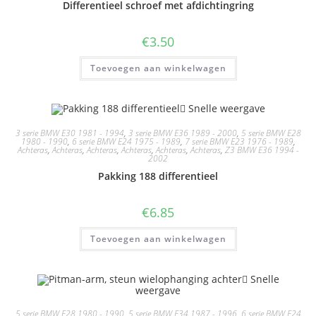
Differentieel schroef met afdichtingring
€
3.50
Toevoegen aan winkelwagen
Snelle weergave
3 serie BMW E30 1981 - 1994
,
3 serie BMW E36 1989 - 2000
,
5 serie BMW E28
1980 - 1990
,
6 serie BMW E24 1975 - 1989
,
7 serie BMW E23 1976 - 1989
,
Achteras
,
Achteras
,
Achteras
,
Achteras
,
Achteras
,
Achteras
,
Z3 BMW E36 1994 -
2002
Pakking 188 differentieel
€
6.85
Toevoegen aan winkelwagen
Snelle
weergave
5 serie BMW E28 1980 - 1990
,
5 serie BMW E34 1987 - 1996
,
6 serie BMW E24