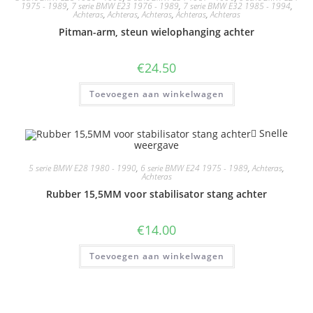
1975 - 1989
,
7 serie BMW E23 1976 - 1989
,
7 serie BMW E32 1985 - 1994
,
Achteras
,
Achteras
,
Achteras
,
Achteras
,
Achteras
Pitman-arm, steun wielophanging achter
€
24.50
Toevoegen aan winkelwagen
Snelle
weergave
5 serie BMW E28 1980 - 1990
,
6 serie BMW E24 1975 - 1989
,
Achteras
,
Achteras
Rubber 15,5MM voor stabilisator stang achter
€
14.00
Toevoegen aan winkelwagen