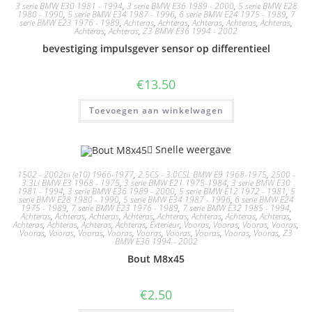
3 serie BMW E30 1981 - 1994
,
3 serie BMW E36 1989 - 2000
,
5 serie BMW E28
1980 - 1990
,
5 serie BMW E34 1987 - 1996
,
6 serie BMW E24 1975 - 1989
,
7
serie BMW E23 1976 - 1989
,
Achteras
,
Achteras
,
Achteras
,
Achteras
,
Achteras
,
Achteras
,
Achteras
,
Z3 BMW E36 1994 - 2002
bevestiging impulsgever sensor op differentieel
€
13.50
Toevoegen aan winkelwagen
Snelle weergave
1502 - 2002tii (e10) 1966-1977
,
2.5CS - 3.0CSL BMW E9 1968-1975
,
2500 -
3.3LI BMW E3 1968 - 1975
,
3 serie BMW E21 1975-1984
,
3 serie BMW E30
1981 - 1994
,
3 serie BMW E36 1989 - 2000
,
5 serie BMW E12 1972 - 1981
,
5
serie BMW E28 1980 - 1990
,
5 serie BMW E34 1987 - 1996
,
6 serie BMW E24
1975 - 1989
,
7 serie BMW E23 1976 - 1989
,
7 serie BMW E32 1985 - 1994
,
Achteras
,
Achteras
,
Achteras
,
Achteras
,
Achteras
,
Achteras
,
Achteras
,
Achteras
,
Achteras
,
Achteras
,
Achteras
,
Achteras
,
Exterieur
,
Vooras
,
Vooras
,
Vooras
,
Vooras
,
Vooras
,
Vooras
,
Vooras
,
Vooras
,
Vooras
,
Vooras
,
Vooras
,
Vooras
,
Vooras
,
Z3
BMW E36 1994 - 2002
Bout M8x45
€
2.50