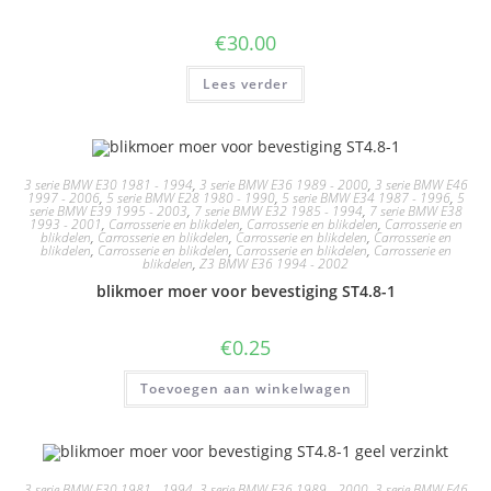
€
30.00
Lees verder
3 serie BMW E30 1981 - 1994
,
3 serie BMW E36 1989 - 2000
,
3 serie BMW E46
1997 - 2006
,
5 serie BMW E28 1980 - 1990
,
5 serie BMW E34 1987 - 1996
,
5
serie BMW E39 1995 - 2003
,
7 serie BMW E32 1985 - 1994
,
7 serie BMW E38
1993 - 2001
,
Carrosserie en blikdelen
,
Carrosserie en blikdelen
,
Carrosserie en
blikdelen
,
Carrosserie en blikdelen
,
Carrosserie en blikdelen
,
Carrosserie en
blikdelen
,
Carrosserie en blikdelen
,
Carrosserie en blikdelen
,
Carrosserie en
blikdelen
,
Z3 BMW E36 1994 - 2002
blikmoer moer voor bevestiging ST4.8-1
€
0.25
Toevoegen aan winkelwagen
3 serie BMW E30 1981 - 1994
,
3 serie BMW E36 1989 - 2000
,
3 serie BMW E46