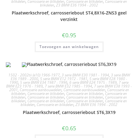
blikdelen
,
Carrosserie en blikdelen
,
Carrosserie en blikdelen
,
Carrosserie en
blikdelen
,
Z3 BMW E36 1994 - 2002
Plaatwerkschroef, carrosseriebout ST4,8X16-ZNS3 geel
verzinkt
€
0.95
Toevoegen aan winkelwagen
1502 - 2002tii (e10) 1966-1977
,
3 serie BMW E30 1981 - 1994
,
3 serie BMW
E36 1989 - 2000
,
5 serie BMW E12 1972 - 1981
,
5 serie BMW E28 1980 -
1990
,
5 serie BMW E34 1987 - 1996
,
6 serie BMW E24 1975 - 1989
,
7 serie
BMW E23 1976 - 1989
,
7 serie BMW E32 1985 - 1994
,
7 serie BMW E38 1993 -
2001
,
Carrosserie aanbouwdelen
,
Carrosserie aanbouwdelen
,
Carrosserie en
blikdelen
,
Carrosserie en blikdelen
,
Carrosserie en blikdelen
,
Carrosserie en
blikdelen
,
Carrosserie en blikdelen
,
Carrosserie en blikdelen
,
Carrosserie en
blikdelen
,
Carrosserie en blikdelen
,
Carrosserie en blikdelen
,
Carrosserie en
blikdelen
,
Carrosserie en blikdelen
,
Z3 BMW E36 1994 - 2002
Plaatwerkschroef, carrosseriebout ST6,3X19
€
0.65