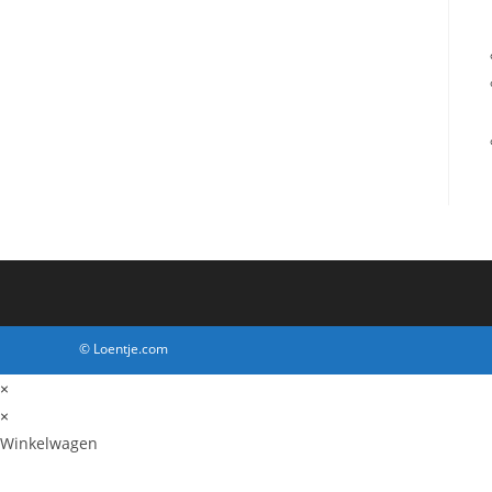
© Loentje.com
×
×
Winkelwagen