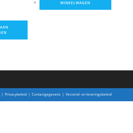
WINKELWAGEN
 AAN
GEN
Privacybeleid
Contactgegevens
Verzend- en leveringsbeleid