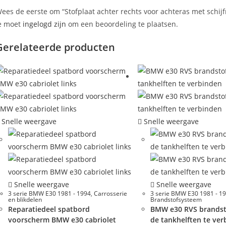
ees de eerste om “Stofplaat achter rechts voor achteras met schij
e moet
ingelogd zijn
om een beoordeling te plaatsen.
Gerelateerde producten
Snelle weergave
Snelle weergave
Snelle weergave
Snelle weergave
3 serie BMW E30 1981 - 1994
,
Carrosserie
3 serie BMW E30 1981 - 1
en blikdelen
Brandstofsysteem
Reparatiedeel spatbord
BMW e30 RVS brandst
voorscherm BMW e30 cabriolet
de tankhelften te ver