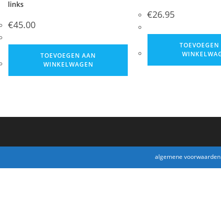
links
€
26.95
€
45.00
TOEVOEGEN
WINKELWA
TOEVOEGEN AAN
WINKELWAGEN
algemene voorwaarden