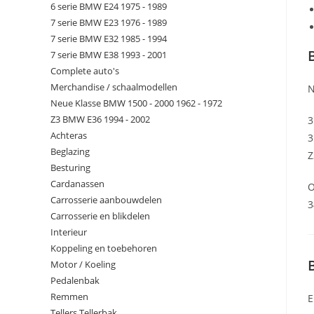
6 serie BMW E24 1975 - 1989
7 serie BMW E23 1976 - 1989
7 serie BMW E32 1985 - 1994
7 serie BMW E38 1993 - 2001
Complete auto's
Merchandise / schaalmodellen
N
Neue Klasse BMW 1500 - 2000 1962 - 1972
Z3 BMW E36 1994 - 2002
3
Achteras
3
Beglazing
Z
Besturing
Cardanassen
O
Carrosserie aanbouwdelen
3
Carrosserie en blikdelen
Interieur
Koppeling en toebehoren
Motor / Koeling
Pedalenbak
Remmen
E
Tellers Tellerbak