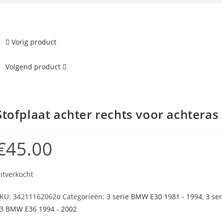
Vorig product
Volgend product
Stofplaat achter rechts voor achtera
€
45.00
itverkocht
KU:
34211162062o
Categorieën:
3 serie BMW E30 1981 - 1994
,
3 se
3 BMW E36 1994 - 2002