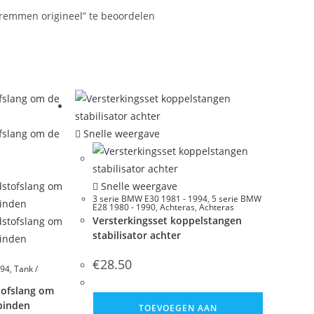
fremmen origineel” te beoordelen
Snelle weergave
Snelle weergave
3 serie BMW E30 1981 - 1994
,
5 serie BMW
E28 1980 - 1990
,
Achteras
,
Achteras
Versterkingsset koppelstangen
stabilisator achter
€
28.50
994
,
Tank /
ofslang om
binden
TOEVOEGEN AAN