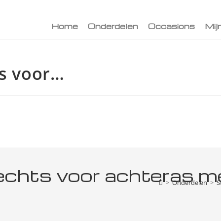
Home
Onderdelen
Occasions
Mij
ts voor…
rechts voor achteras 
>
Onderdelen
>
S