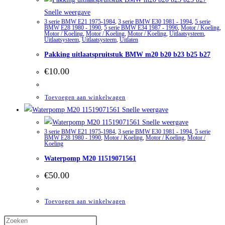
Snelle weergave
3 serie BMW E21 1975-1984
,
3 serie BMW E30 1981 - 1994
,
5 serie
BMW E28 1980 - 1990
,
5 serie BMW E34 1987 - 1996
,
Motor / Koeling
,
Motor / Koeling
,
Motor / Koeling
,
Motor / Koeling
,
Uitlaatsysteem
,
Uitlaatsysteem
,
Uitlaatsysteem
,
Uitlaten
Pakking uitlaatspruitstuk BMW m20 b20 b23 b25 b27
€
10.00
Toevoegen aan winkelwagen
Snelle weergave
Snelle weergave
3 serie BMW E21 1975-1984
,
3 serie BMW E30 1981 - 1994
,
5 serie
BMW E28 1980 - 1990
,
Motor / Koeling
,
Motor / Koeling
,
Motor /
Koeling
Waterpomp M20 11519071561
€
50.00
Toevoegen aan winkelwagen
Druk