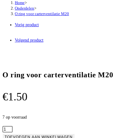
Home
>
Onderdelen
>
O ring voor carterventilatie M20
Vorig product
Volgend product
O ring voor carterventilatie M20
€
1.50
7 op voorraad
O
ring
TOEVOEGEN AAN WINKELWAGEN