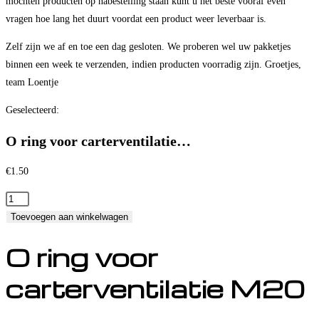
mochten producten op nabestelling staan kunt u het beste vooraf even
vragen hoe lang het duurt voordat een product weer leverbaar is.
Zelf zijn we af en toe een dag gesloten. We proberen wel uw pakketjes
binnen een week te verzenden, indien producten voorradig zijn. Groetjes,
team Loentje
Geselecteerd:
O ring voor carterventilatie…
€
1.50
O
ring
Toevoegen aan winkelwagen
voor
O ring voor
carterventilatie
M20
carterventilatie M20
aantal