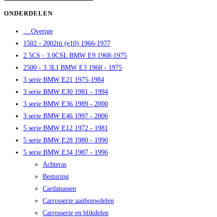
op
ONDERDELEN
Escape
....Overige
om
1502 - 2002tii (e10) 1966-1977
het
2.5CS - 3.0CSL BMW E9 1968-1975
zoekpaneel
2500 - 3.3LI BMW E3 1968 - 1975
te
3 serie BMW E21 1975-1984
sluiten.
3 serie BMW E30 1981 - 1994
3 serie BMW E36 1989 - 2000
3 serie BMW E46 1997 - 2006
5 serie BMW E12 1972 - 1981
5 serie BMW E28 1980 - 1990
5 serie BMW E34 1987 - 1996
Achteras
Besturing
Cardanassen
Carrosserie aanbouwdelen
Carrosserie en blikdelen