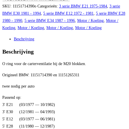
voor
SKU:
11151714390o
Categorieën:
3 serie BMW E21 1975-1984
,
3 serie
carterventilatie
BMW E30 1981 - 1994
,
5 serie BMW E12 1972 - 1981
,
5 serie BMW E28
M20
1980 - 1990
,
5 serie BMW E34 1987 - 1996
,
Motor / Koeling
,
Motor /
aantal
Koeling
,
Motor / Koeling
,
Motor / Koeling
,
Motor / Koeling
Beschrijving
Beschrijving
O ring voor de carterventilatie bij de M20 blokken.
Origineel BMW: 11151714390 en 11151265311
twee nodig per auto
Passend op:
3′ E21 (03/1977 — 10/1982)
3′ E30 (12/1981 — 04/1993)
5′ E12 (03/1977 — 06/1981)
5′ E28 (11/1980 — 12/1987)