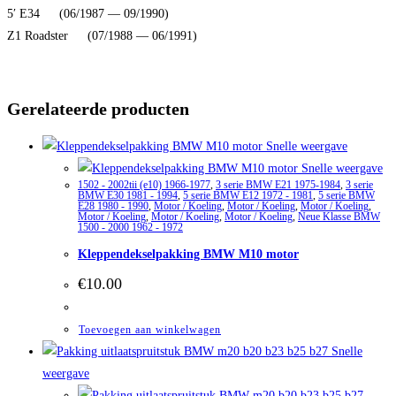
5′ E34 (06/1987 — 09/1990)
Z1 Roadster (07/1988 — 06/1991)
Gerelateerde producten
Snelle weergave
Snelle weergave
1502 - 2002tii (e10) 1966-1977
,
3 serie BMW E21 1975-1984
,
3 serie
BMW E30 1981 - 1994
,
5 serie BMW E12 1972 - 1981
,
5 serie BMW
E28 1980 - 1990
,
Motor / Koeling
,
Motor / Koeling
,
Motor / Koeling
,
Motor / Koeling
,
Motor / Koeling
,
Motor / Koeling
,
Neue Klasse BMW
1500 - 2000 1962 - 1972
Kleppendekselpakking BMW M10 motor
€
10.00
Toevoegen aan winkelwagen
Snelle
weergave